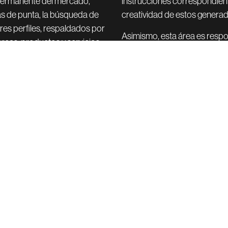
 permanente del mercado,
instrucciones correspondiente
as de punta, la búsqueda de
creatividad de estos generado
res perfiles, respaldados por
Asimismo, esta área es respon
rcas, productos y servicios
evaluar e informar sobre resu
momento, como pensando tam
 planificación, coordinación y
os creadores de contenido,
Siguie
E-c
os