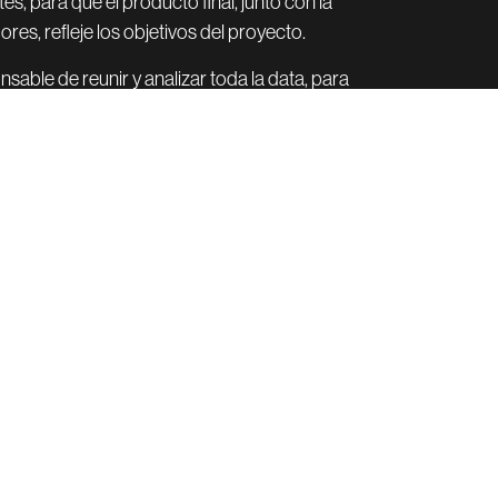
s, para que el producto final, junto con la
res, refleje los objetivos del proyecto.
sable de reunir y analizar toda la data, para
ltados obtenidos, con miras a la acción del
bién en futuros proyectos.
nte
ommerce y Retail