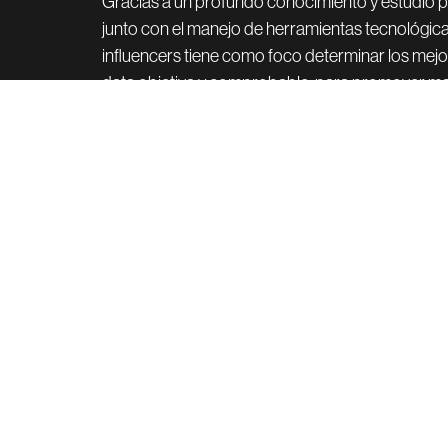
Gracias a un profundo conocimiento y estudio
junto con el manejo de herramientas tecnológic
influencers tiene como foco determinar los mejo
data objetiva y comprobable, para promover ma
de manera efectiva.
Este servicio de Incrementa implica, asimismo, la
ejecución de las estrategias de marketing con l
Campañas Creativas 360
Gestión de influiencers
E-Commerce y Retail
Producción y Coordinación General de Proyect
Contenidos Digitales y Multimedia